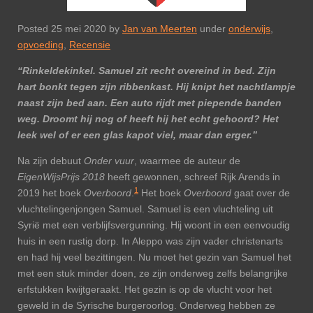
Posted 25 mei 2020 by
Jan van Meerten
under
onderwijs
,
opvoeding
,
Recensie
“Rinkeldekinkel. Samuel zit recht overeind in bed. Zijn
hart bonkt tegen zijn ribbenkast. Hij knipt het nachtlampje
naast zijn bed aan. Een auto rijdt met piepende banden
weg. Droomt hij nog of heeft hij het echt gehoord? Het
leek wel of er een glas kapot viel, maar dan erger.”
Na zijn debuut
Onder vuur
, waarmee de auteur de
EigenWijsPrijs 2018
heeft gewonnen, schreef Rijk Arends in
1
2019 het boek
Overboord
.
Het boek
Overboord
gaat over de
vluchtelingenjongen Samuel. Samuel is een vluchteling uit
Syrië met een verblijfsvergunning. Hij woont in een eenvoudig
huis in een rustig dorp. In Aleppo was zijn vader christenarts
en had hij veel bezittingen. Nu moet het gezin van Samuel het
met een stuk minder doen, ze zijn onderweg zelfs belangrijke
erfstukken kwijtgeraakt. Het gezin is op de vlucht voor het
geweld in de Syrische burgeroorlog. Onderweg hebben ze