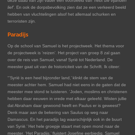
deze daad van zijn vader een voorbeeld van ‘
hebt uw vijanden
lief
’. En ook de dorpsbevolking zien dat ze een verkeerd beeld
hebben van vluchtelingen alsof het allemaal schurken en
terroristen zijn.
Paradijs
Op de school van Samuel is het projectweek. Het thema voor
de projectweek is ‘reizen’. Het project van groep 8 zal gaan
over de reis van Samuel, vanaf Syrië tot Nederland. De
meester gaat uit van de historiciteit van de Schrift. Ik citeer:
“’Syrië is een heel bijzonder land,’ klinkt de stem van de
meester achter hem. Samuel had niet eens in de gaten dat de
meester mee stond te luisteren. ‘Joden, moslims en christenen
hebben daar eeuwen in vrede met elkaar geleefd. Wisten jullie
dat Abraham daar gewoond heeft en Paulus er is geweest?
Denk maar aan de bekering van Saulus op weg naar
Damascus. En het paradijs lag waarschijnlijk ook in de buurt
van Syrië.’ Het hele groepje staart met open mond naar de
meester. ‘Het Paradijs,’ fluistert Josefine eerbiedig. Samuel