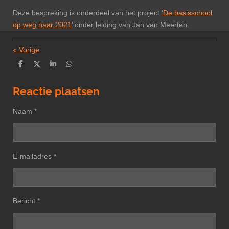
Deze bespreking is onderdeel van het project
‘De basisschool
op weg naar 2021’
onder leiding van Jan van Meerten.
«
Vorige
D
D
S
D
e
e
h
e
l
e
a
l
e
l
r
e
Reactie plaatsen
n
e
n
Naam *
E-mailadres *
Bericht *