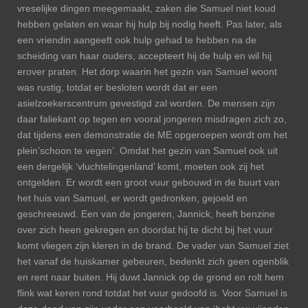
vreselijke dingen meegemaakt, zaken die Samuel niet koud
hebben gelaten en waar hij hulp bij nodig heeft. Pas later, als
een vriendin aangeeft ook hulp gehad te hebben na de
scheiding van haar ouders, accepteert hij de hulp en wil hij
erover praten. Het dorp waarin het gezin van Samuel woont
was rustig, totdat er besloten wordt dat er een
asielzoekerscentrum gevestigd zal worden. De mensen zijn
daar faliekant op tegen en vooral jongeren misdragen zich zo,
dat tijdens een demonstratie de ME opgeroepen wordt om het
plein’schoon te vegen’. Omdat het gezin van Samuel ook uit
een dergelijk ‘vluchtelingenland’ komt, moeten ook zij het
ontgelden. Er wordt een groot vuur gebouwd in de buurt van
het huis van Samuel, er wordt gedronken, gejoeld en
geschreeuwd. Een van de jongeren, Jannick, heeft benzine
over zich heen gekregen en doordat hij te dicht bij het vuur
komt vliegen zijn kleren in de brand. De vader van Samuel ziet
het vanaf de huiskamer gebeuren, bedenkt zich geen ogenblik
en rent naar buiten. Hij duwt Jannick op de grond en rolt hem
flink wat keren rond totdat het vuur gedoofd is. Voor Samuel is